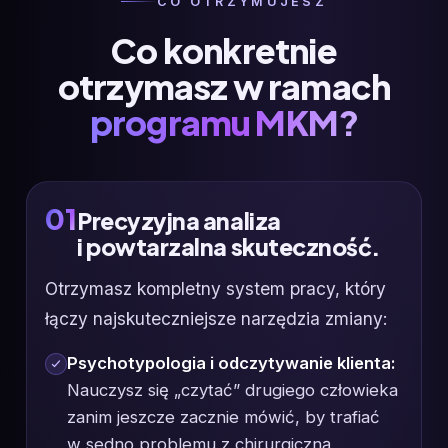
CO OTRZYMUJESZ
Co konkretnie
otrzymasz w ramach
programu MKM?
01
Precyzyjna analiza
i powtarzalna skuteczność.
Otrzymasz kompletny system pracy, który
łączy najskuteczniejsze narzędzia zmiany:
Psychotypologia i odczytywanie klienta:
Nauczysz się „czytać” drugiego człowieka
zanim jeszcze zacznie mówić, by trafiać
w sedno problemu z chirurgiczną