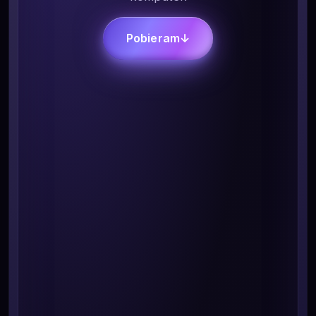
Pobieram
↓