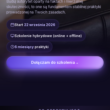
Buduj autorytet oparty na faktach i mierzalnej
skuteczności, to one są fundamentem stabilnej praktyki
prowadzonej na Twoich zasadach.
Start
22 września 2026
Szkolenie hybrydowe (online + offline)
6 miesięcy
praktyki
Dołączam do szkolenia
→