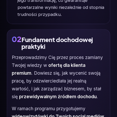
jego transformację, co gwarantuje
powtarzalne wyniki niezależnie od stopnia
trudności przypadku.
02
Fundament dochodowej
praktyki
Przeprowadzimy Cię przez proces zamiany
Twojej wiedzy w
ofertę dla klienta
premium
. Dowiesz się, jak wycenić swoją
pracę, by odzwierciedlała jej realną
wartość, i jak zarządzać biznesem, by stał
się
przewidywalnym źródłem dochodu
.
W ramach programu przygotujemy
wideowizytówki do Twoich social mediów