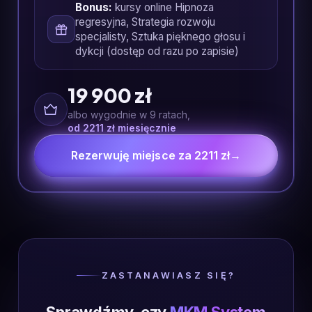
Bonus:
kursy online Hipnoza
regresyjna, Strategia rozwoju
specjalisty, Sztuka pięknego głosu i
dykcji (dostęp od razu po zapisie)
19 900 zł
albo wygodnie w 9 ratach,
od 2211 zł miesięcznie
Rezerwuję miejsce za 2211 zł
→
ZASTANAWIASZ SIĘ?