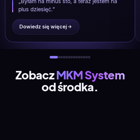
„Byłam na minus sto, a teraz jestem na
plus dziesięć.”
Dowiedz się więcej
Zobacz
MKM System
od środka.