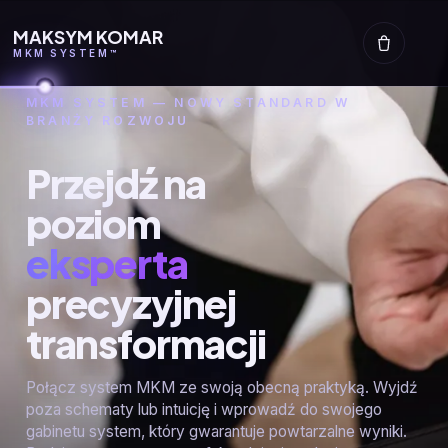
MAKSYM KOMAR
MKM SYSTEM™
MKM SYSTEM — NOWY STANDARD W
BRANŻY ROZWOJU
Przejdź na
poziom
eksperta
precyzyjnej
transformacji
Połącz system MKM ze swoją obecną praktyką. Wyjdź
poza schematy lub intuicję i wprowadź do swojego
gabinetu system, który gwarantuje powtarzalne wyniki.