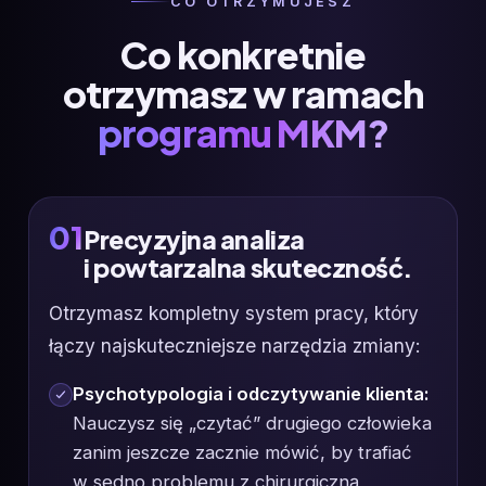
CO OTRZYMUJESZ
Co konkretnie
otrzymasz w ramach
programu MKM?
01
Precyzyjna analiza
i powtarzalna skuteczność.
Otrzymasz kompletny system pracy, który
łączy najskuteczniejsze narzędzia zmiany:
Psychotypologia i odczytywanie klienta:
Nauczysz się „czytać” drugiego człowieka
zanim jeszcze zacznie mówić, by trafiać
w sedno problemu z chirurgiczną