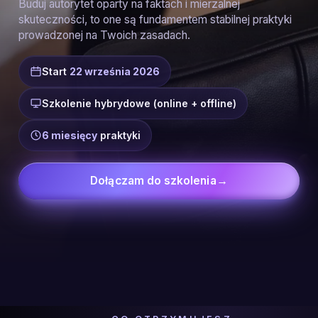
Buduj autorytet oparty na faktach i mierzalnej
skuteczności, to one są fundamentem stabilnej praktyki
prowadzonej na Twoich zasadach.
Start
22 września 2026
Szkolenie hybrydowe (online + offline)
6 miesięcy
praktyki
Dołączam do szkolenia
→