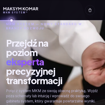
MAKSYM KOMAR
MKM SYSTEM™
MKM SYSTEM — NOWY STANDARD W
BRANŻY ROZWOJU
Przejdź na
poziom
eksperta
precyzyjnej
transformacji
Połącz system MKM ze swoją obecną praktyką. Wyjdź
poza schematy lub intuicję i wprowadź do swojego
gabinetu system, który gwarantuje powtarzalne wyniki.