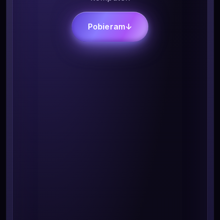
Pobieram
↓