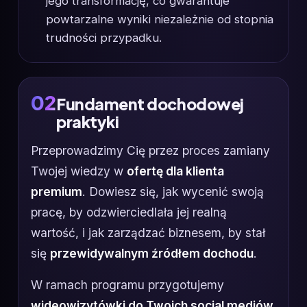
jego transformację, co gwarantuje
powtarzalne wyniki niezależnie od stopnia
trudności przypadku.
02
Fundament dochodowej
praktyki
Przeprowadzimy Cię przez proces zamiany
Twojej wiedzy w
ofertę dla klienta
premium
. Dowiesz się, jak wycenić swoją
pracę, by odzwierciedlała jej realną
wartość, i jak zarządzać biznesem, by stał
się
przewidywalnym źródłem dochodu
.
W ramach programu przygotujemy
wideowizytówki do Twoich social mediów