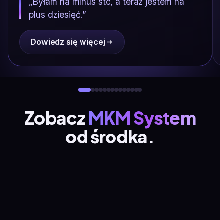
„Byłam na minus sto, a teraz jestem na
plus dziesięć.”
Dowiedz się więcej
Zobacz
MKM System
od środka.