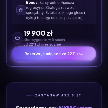
Bonus:
kursy online Hipnoza
regresyjna, Strategia rozwoju
specjalisty, Sztuka pięknego głosu i
dykcji (dostęp od razu po zapisie)
19 900 zł
albo wygodnie w 9 ratach,
od 2211 zł miesięcznie
Rezerwuję miejsce za 2211 zł
→
ZASTANAWIASZ SIĘ?