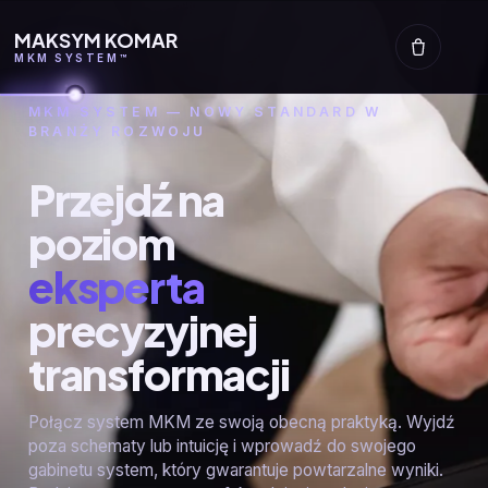
MAKSYM KOMAR
MKM SYSTEM™
MKM SYSTEM — NOWY STANDARD W
BRANŻY ROZWOJU
Przejdź na
poziom
eksperta
precyzyjnej
transformacji
Połącz system MKM ze swoją obecną praktyką. Wyjdź
poza schematy lub intuicję i wprowadź do swojego
gabinetu system, który gwarantuje powtarzalne wyniki.