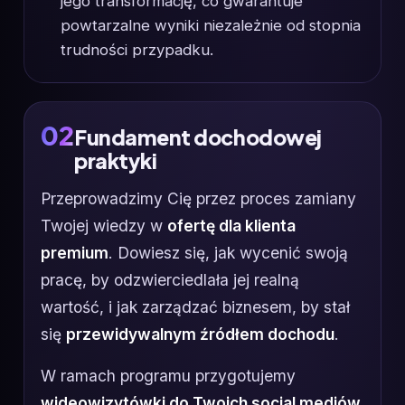
jego transformację, co gwarantuje
powtarzalne wyniki niezależnie od stopnia
trudności przypadku.
02
Fundament dochodowej
praktyki
Przeprowadzimy Cię przez proces zamiany
Twojej wiedzy w
ofertę dla klienta
premium
. Dowiesz się, jak wycenić swoją
pracę, by odzwierciedlała jej realną
wartość, i jak zarządzać biznesem, by stał
się
przewidywalnym źródłem dochodu
.
W ramach programu przygotujemy
wideowizytówki do Twoich social mediów