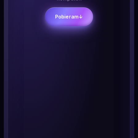
Pobieram
↓