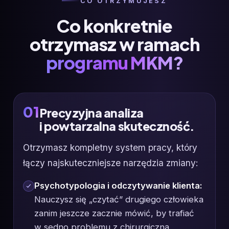
CO OTRZYMUJESZ
Co konkretnie
otrzymasz w ramach
programu MKM?
01
Precyzyjna analiza
i powtarzalna skuteczność.
Otrzymasz kompletny system pracy, który
łączy najskuteczniejsze narzędzia zmiany:
Psychotypologia i odczytywanie klienta:
Nauczysz się „czytać” drugiego człowieka
zanim jeszcze zacznie mówić, by trafiać
w sedno problemu z chirurgiczną