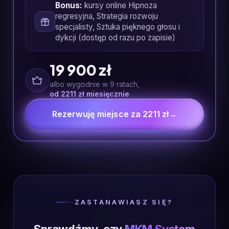
Bonus:
kursy online Hipnoza
regresyjna, Strategia rozwoju
specjalisty, Sztuka pięknego głosu i
dykcji (dostęp od razu po zapisie)
19 900 zł
albo wygodnie w 9 ratach,
od 2211 zł miesięcznie
Rezerwuję miejsce za 2211 zł
→
ZASTANAWIASZ SIĘ?