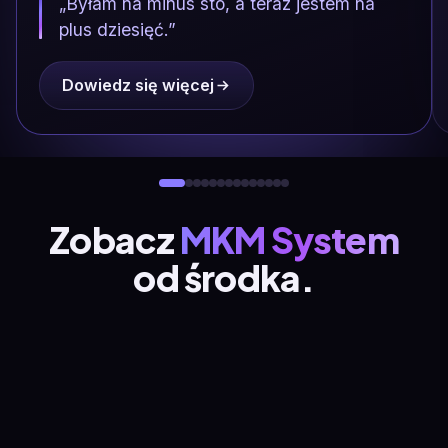
„Byłam na minus sto, a teraz jestem na
plus dziesięć.”
Dowiedz się więcej
Zobacz
MKM System
od środka.