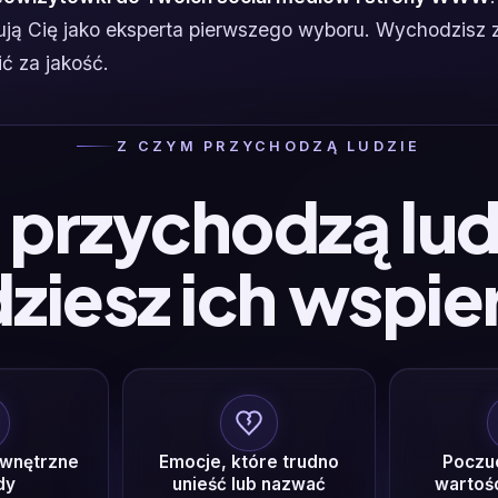
nują Cię jako eksperta pierwszego wyboru. Wychodzisz
ć za jakość.
Z CZYM PRZYCHODZĄ LUDZIE
przychodzą ludz
ziesz ich wspie
ewnętrzne
Emocje, które trudno
Poczuc
dy
unieść lub nazwać
wartośc