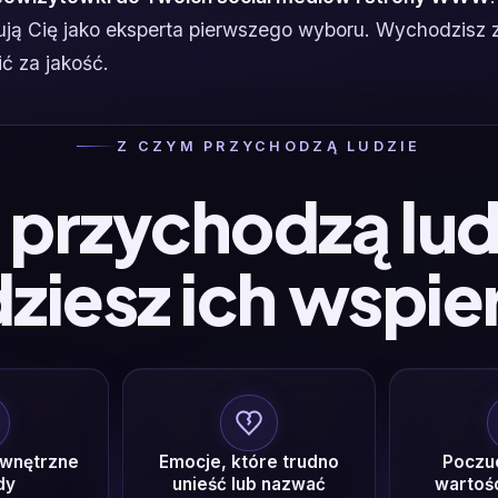
nują Cię jako eksperta pierwszego wyboru. Wychodzisz
ć za jakość.
Z CZYM PRZYCHODZĄ LUDZIE
przychodzą ludz
ziesz ich wspie
ewnętrzne
Emocje, które trudno
Poczuc
dy
unieść lub nazwać
wartośc