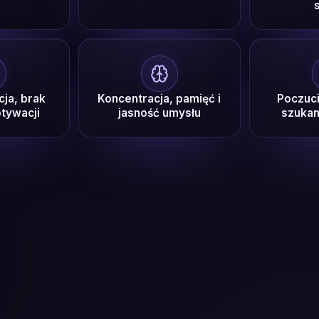
ja, brak
Koncentracja, pamięć i
Poczuci
otywacji
jasność umysłu
szukan