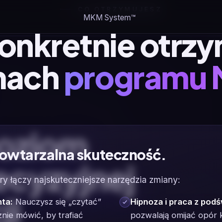
CO OTRZYMUJESZ
MKM System™
onkretnie otrz
mach
programu
poziom
 powtarzalna skuteczność.
ecyzyjnej
y łączy najskuteczniejsze narzędzia zmiany:
ji
nta:
Nauczysz się „czytać”
Hipnoza i praca z pod
nie mówić, by trafiać
pozwalają omijać opór 