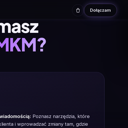
Dołączam
ymasz
 MKM?
świadomością:
Poznasz narzędzia, które
klienta i wprowadzać zmiany tam, gdzie