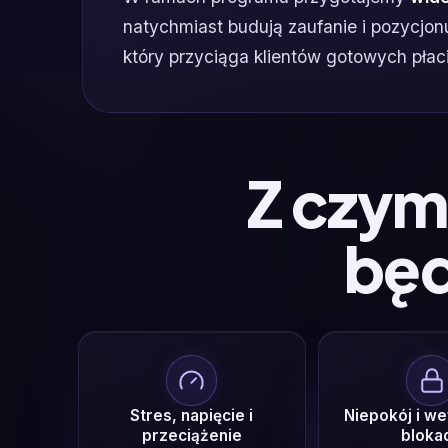
natychmiast budują zaufanie i pozycjo
który przyciąga klientów gotowych płaci
Z czym 
będ
Stres, napięcie i
Niepokój i w
przeciążenie
bloka