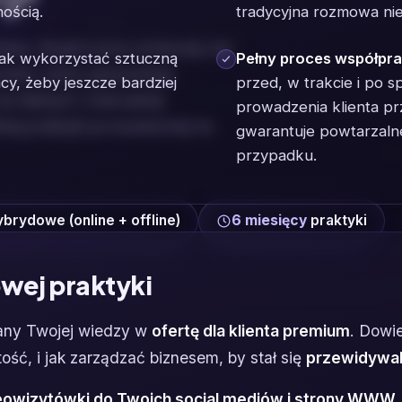
ością.
tradycyjna rozmowa nie
yką. Wyjdź poza schematy lub
jak wykorzystać sztuczną
Pełny proces współpra
stem, który gwarantuje
acy, żeby jeszcze bardziej
przed, w trakcie i po 
a faktach i mierzalnej
prowadzenia klienta pr
nej praktyki prowadzonej na
gwarantuje powtarzalne
przypadku.
brydowe (online + offline)
6 miesięcy
praktyki
ej praktyki
any Twojej wiedzy w
ofertę dla klienta premium
. Dowi
tość, i jak zarządzać biznesem, by stał się
przewidywa
owizytówki do Twoich social mediów i strony WWW