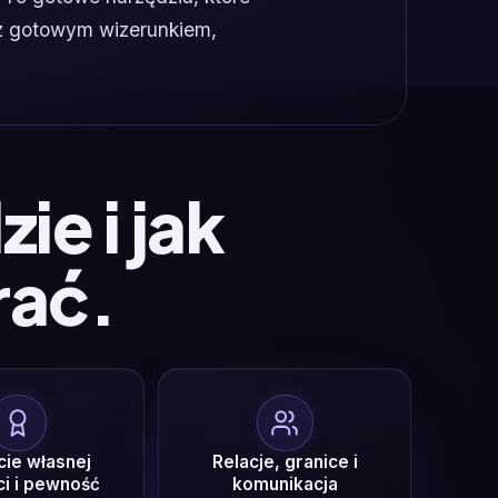
 z gotowym wizerunkiem,
ie i jak
rać.
ie własnej
Relacje, granice i
i i pewność
komunikacja