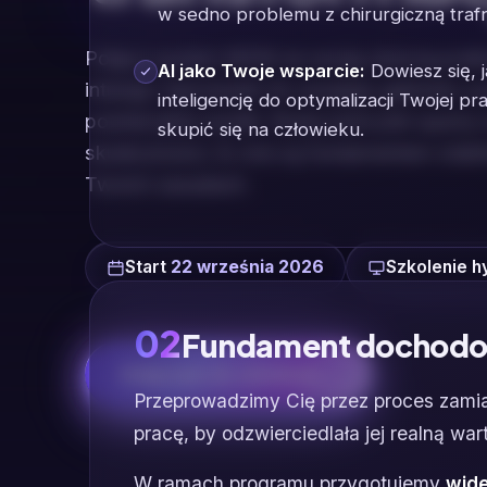
w sedno problemu z chirurgiczną trafn
Połącz system MKM ze swoją obecną prakt
AI jako Twoje wsparcie:
Dowiesz się, 
intuicję i wprowadź do swojego gabinetu sy
inteligencję do optymalizacji Twojej pr
powtarzalne wyniki. Buduj autorytet oparty n
skupić się na człowieku.
skuteczności, to one są fundamentem stabil
Twoich zasadach.
Start
22 września 2026
Szkolenie hy
02
Fundament dochodow
Dołączam do szkolenia
→
Przeprowadzimy Cię przez proces zami
pracę, by odzwierciedlała jej realną war
W ramach programu przygotujemy
wide