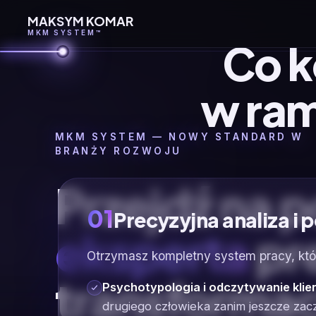
MAKSYM KOMAR
MKM SYSTEM™
Co k
w ra
MKM SYSTEM — NOWY STANDARD W
BRANŻY ROZWOJU
Przejdź na 
01
Precyzyjna analiza i
eksperta
pr
Otrzymasz kompletny system pracy, któr
transformac
Psychotypologia i odczytywanie klie
drugiego człowieka zanim jeszcze zacz