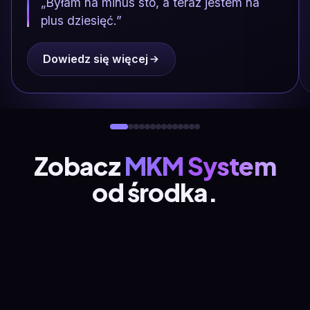
„Byłam na minus sto, a teraz jestem na
plus dziesięć.”
Dowiedz się więcej
Zobacz
MKM System
od środka.