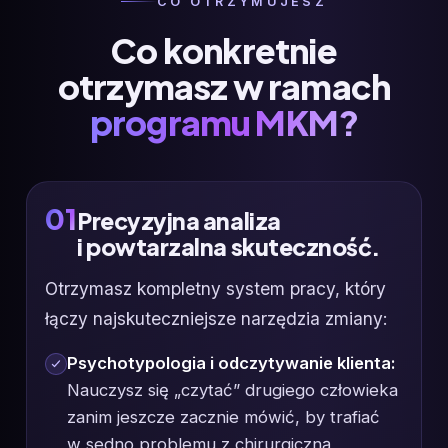
CO OTRZYMUJESZ
Co konkretnie
otrzymasz w ramach
programu MKM?
01
Precyzyjna analiza
i powtarzalna skuteczność.
Otrzymasz kompletny system pracy, który
łączy najskuteczniejsze narzędzia zmiany:
Psychotypologia i odczytywanie klienta:
Nauczysz się „czytać” drugiego człowieka
zanim jeszcze zacznie mówić, by trafiać
w sedno problemu z chirurgiczną