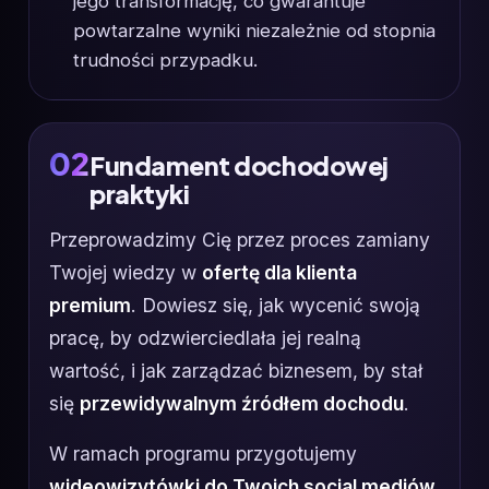
jego transformację, co gwarantuje
powtarzalne wyniki niezależnie od stopnia
trudności przypadku.
02
Fundament dochodowej
praktyki
Przeprowadzimy Cię przez proces zamiany
Twojej wiedzy w
ofertę dla klienta
premium
. Dowiesz się, jak wycenić swoją
pracę, by odzwierciedlała jej realną
wartość, i jak zarządzać biznesem, by stał
się
przewidywalnym źródłem dochodu
.
W ramach programu przygotujemy
wideowizytówki do Twoich social mediów