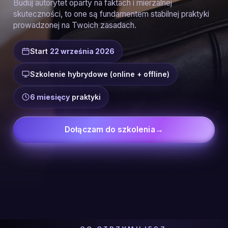
Buduj autorytet oparty na faktach i mierzalnej
skuteczności, to one są fundamentem stabilnej praktyki
prowadzonej na Twoich zasadach.
Start
22 września 2026
Szkolenie hybrydowe (online + offline)
6 miesięcy
praktyki
Dołączam do szkolenia
→