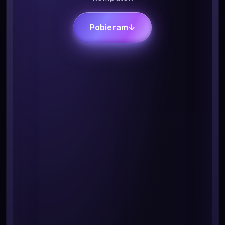
Pobieram
↓