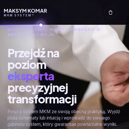
MAKSYM KOMAR
MKM SYSTEM™
MKM SYSTEM — NOWY STANDARD W
BRANŻY ROZWOJU
Przejdź na
poziom
eksperta
precyzyjnej
transformacji
Połącz system MKM ze swoją obecną praktyką. Wyjdź
poza schematy lub intuicję i wprowadź do swojego
gabinetu system, który gwarantuje powtarzalne wyniki.