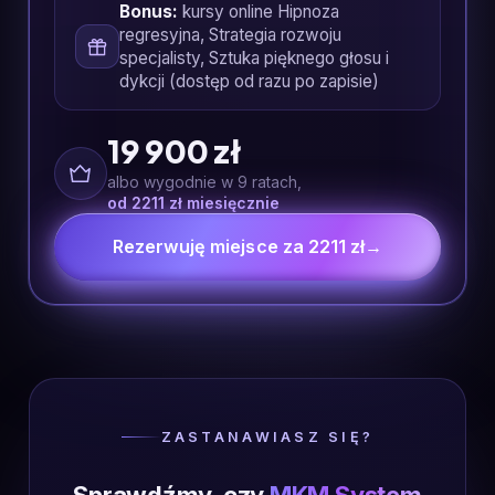
Bonus:
kursy online Hipnoza
regresyjna, Strategia rozwoju
specjalisty, Sztuka pięknego głosu i
dykcji (dostęp od razu po zapisie)
19 900 zł
albo wygodnie w 9 ratach,
od 2211 zł miesięcznie
Rezerwuję miejsce za 2211 zł
→
ZASTANAWIASZ SIĘ?